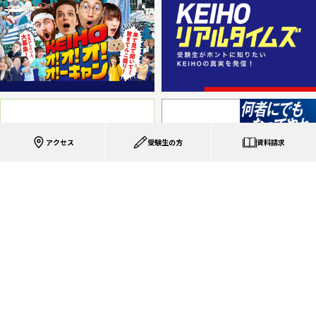
アクセス
受験生の方
資料請求
Top
八尾駅前キャンパス
花岡キャンパス
〒581-8522 大阪府八尾市北本町2丁目10-45
〒581-8511 大阪府八尾市楽音寺6-10
TEL :
072-920-4711
TEL :
072-941-8211
アクセス
アクセス