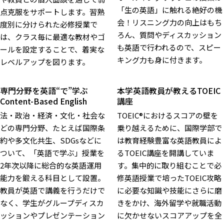
「生の英語」に触れる絶好の機
点克服をサポートします。習熟
会！リスニング力の向上はもち
度別に分けられた必修授業で
ろん、質問やディスカッション
は、クラス毎に最適な教材やゴ
も英語で行われるので、スピー
ールを設定することで、着実な
キング力も身に付きます。
レベルアップを図ります。
専門分野を英語“で”学ぶ
本学英語教員が教えるTOEIC
Content-Based English
講座
法・政治・経済・文化・社会な
TOEIC®におけるスコアの壁を
どの専門分野、たとえば国際条
乗り越えるために、国際学部で
約や多文化共生、SDGsなどに
は教育経験豊富な英語教員によ
ついて、「英語で学ぶ」授業を
るTOEIC講座を開講していま
2年次以降に総合的な英語運用
す。集中的に取り組むことで必
能力を鍛える科目として設置。
修英語授業で培ったTOEIC攻略
教員が英語で講義を行うだけで
に必要な知識や技能にさらに磨
なく、学生がグループディスカ
きをかけ、海外留学や就職活動
ッションやプレゼンテーション
に欠かせないスコアアップを全