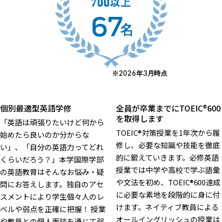
個別最適型英語学修
全員が卒業までにTOEIC®600
を取得します
「英語は頑張りたいけど何から
TOEIC®対策授業を1年次から履
始めたら良いのか分からな
修し、必要な知識や技能を徹底
い」、「自分の英語力ってどれ
的に鍛えていきます。必修英語
くらいだろう？」本学国際学部
授業では中学や高校で学ぶ語彙
の英語教育はそんなお悩み・疑
や文法を初め、TOEIC®600達成
問にお答えします。独自のアセ
に必要な素地を段階的に身に付
スメントにより学生個々人のレ
けます。ネイティブ教員による
ベルや弱点を正確に把握！ 授業
オールイングリッシュの授業は
や教員との個人面談を通じて弱