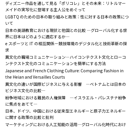
ディズニー作品を通して見る「ポリコレ」とその未来：リトルマー
メイドの実写化に登場する主人公をめぐって
LGBTQ のための日本の取り組みと政策：性に対する日本の政策につ
いて
日本の英語教育における現状と他国との比較 —グローバル化する世
界に日本はどのように適応するか—
e スポーツと IT の相互関係－競技環境のデジタル化と技術革新の探
求
異文化の職場コミュニケーション—ハイコンテクスト文化とローコ
ンテクスト文化のコミュニケーションを簡単にする方法
Japanese and French Clothing Culture: Comparing Fashion in
the Heian and Versailles Courts
異文化の違いが国際ビジネスに与える影響 —ベトナムとは日本の
ビジネス文化の比較—
紛争地域における難民の人権保障 —イスラエル・パレスチナ紛争
に焦点をあてて—
日本、ドイツ、中国における従来型エネルギーと原子力エネルギー
に関する政策の比較と批判
マーケティングにおける人工知能の活用—グローバル化時代におけ