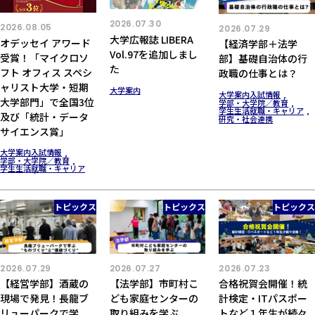
2026.07.30
2026.08.05
2026.07.29
大学広報誌 LIBERA
オデッセイ アワード
【経済学部＋法学
Vol.97を追加しまし
受賞！「マイクロソ
部】基礎自治体の行
た
フト オフィス スペシ
政職の仕事とは？
ャリスト大学・短期
大学案内
大学案内
入試情報
大学部門」で全国3位
学部・大学院／教育
学生生活
就職・キャリア
及び「統計・データ
研究・社会連携
サイエンス賞」
大学案内
入試情報
学部・大学院／教育
学生生活
就職・キャリア
トピックス
トピックス
トピックス
2026.07.29
2026.07.27
2026.07.23
【経営学部】酒蔵の
【法学部】市町村こ
合格祝賀会開催！統
現場で発見！長龍ブ
ども家庭センターの
計検定・ITパスポー
リューパークで学
取り組みを学ぶ
トなど１年生が続々