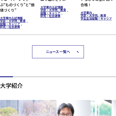
ぶ“ものづくり”と“価
合格！
大学案内
入試情報
値づくり”
学部・大学院／教育
大学案内
就職・キャリア
学部・大学院／教育
研究・社会連携
大学案内
入試情報
学生生活
就職・キャリア
学部・大学院／教育
就職・キャリア
研究・社会連携
ニュース一覧へ
大学紹介