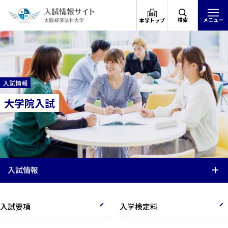
検索
メニュー
本学トップ
入試情報
大学院入試
入試情報
入試要項
入学検定料