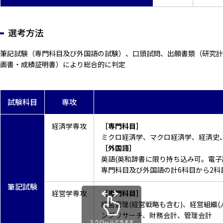
選考方法
筆記試験（専門科目及び外国語の試験）、口頭試問、出願書類（研究計
画書・成績証明書）により総合的に判定
試験科目
専攻
経済学専攻
［専門科目］
ミクロ経済学、マクロ経済学、経済史
［外国語］
英語(英和辞書に限り持ち込み可。電子
専門科目及び外国語の計6科目から2科
筆記試験
経営学専攻
［専門科目］
経営管理(経営戦略も含む)、経営組織
ングリサーチ、財務会計、管理会計
スクロールできます