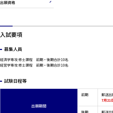
出願資格
入試要項
募集人員
経済学専攻 修士課程 前期・後期合計10名
経営学専攻 修士課程 前期・後期合計10名
試験日程等
前期
郵送出
7月21
出願期間
後期
郵送出