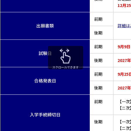
12月2
前期
出願書類
詳細は
後期
前期
9月9日
試験日
後期
2027年
スクロールできます
前期
9月25
合格発表日
後期
2027年
前期
【一次
【ニ次】
入学手続締切日
後期
【一次】
【ニ次】