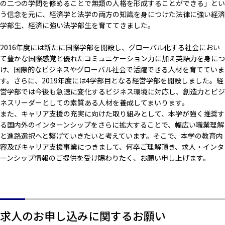
の二つの学問を修めることで無類の人格を形成することができる」とい
う信念を元に、経済学と法学の両方の知識を身につけた法律に強い経済
学部生、経済に強い法学部生を育ててきました。
2016年度には新たに国際学部を開設し、グローバル化する社会におい
て豊かな国際感覚と優れたコミュニケーション力に加え英語力を身につ
け、国際的なビジネスやグローバル社会で活躍できる人材を育てていま
す。さらに、2019年度には4学部目となる経営学部を開設しました。経
営学部では今後も急速に変化するビジネス環境に対応し、創造力とビジ
ネスリーダーとしての素質ある人材を養成してまいります。
また、キャリア支援の充実に向けた取り組みとして、本学が強く推奨す
る国内外のインターンシップをさらに拡大することで、幅広い職業理解
と進路選択へと繋げていきたいと考えています。そこで、本学の教育内
容及びキャリア支援事業につきまして、何卒ご理解頂き、求人・インタ
ーンシップ情報のご提供を受け賜わりたく、お願い申し上げます。
求人のお申し込みに関するお願い