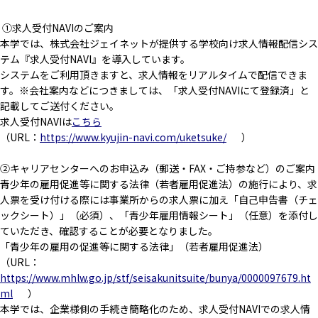
①求人受付NAVIのご案内
本学では、株式会社ジェイネットが提供する学校向け求人情報配信シス
テム『求人受付NAVI』を導入しています。
システムをご利用頂きますと、求人情報をリアルタイムで配信できま
す。※会社案内などにつきましては、「求人受付NAVIにて登録済」と
記載してご送付ください。
求人受付NAVIは
こちら
（URL：
https://www.kyujin-navi.com/uketsuke/
）
②キャリアセンターへのお申込み（郵送・FAX・ご持参など）のご案内
青少年の雇用促進等に関する法律（若者雇用促進法）の施行により、求
人票を受け付ける際には事業所からの求人票に加え「自己申告書（チェ
ックシート）」（必須）、「青少年雇用情報シート」（任意）を添付し
ていただき、確認することが必要となりました。
「青少年の雇用の促進等に関する法律」（若者雇用促進法）
（URL：
https://www.mhlw.go.jp/stf/seisakunitsuite/bunya/0000097679.ht
ml
）
本学では、企業様側の手続き簡略化のため、求人受付NAVIでの求人情