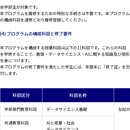
全学部生が対象です。
本プログラムを履修するための特別な手続きは不要です。本プログラム
の構成科目を通常どおり履修登録してください。
(4) プログラムの構成科目と修了要件
本プログラムを構成する授業科目は以下の11科目です。これらの科目
を学修することで、数理・データサイエンス・AIに関する知識及び技術
を身につけます。
本プログラムの修了要件を満たした学生には、年度末に「修了証」を交
付します。
科目区分
科目名称
学部専門教育科目
データサイエンス基礎
左記の
共通教育科目
AIと産業・社会
データサイエンス