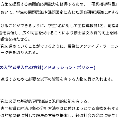
の方策を提案する実践的応用能力を修得するため、「研究指導科目
において、学生の問題意識や課題設定に応じた調査研究活動に対す
けることができるように、学生1名に対して主指導教員1名、副指
表会を開催し、広く助言を受けることにより修士論文の質的向上を図
客観性を持たせる。
研究を進めていくことができるように、授業にアクティブ・ラーニ
ワーク等を取り入れる。
の入学者受入れの方針(アドミッション・ポリシー)
を達成するために必要な以下の資質を有する人物を受け入れます。
研究に必要な基礎的専門知識と汎用的技能を有する。
の専門知識と経済現象の分析方法を身に付けようとする意欲を有す
経済的諸問題に対して解決の方策を提案し、経済社会の発展に寄与