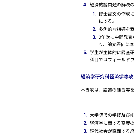
経済的諸問題の解決
修士論文の作成
にする。
多角的な指導を受
2年次に中間発
り、論文評価に
学生が主体的に調査
科目ではフィールド
経済学研究科経済学専攻
本専攻は、設置の趣旨等
大学院での学修及び
経済学に関する高度
現代社会が直面する