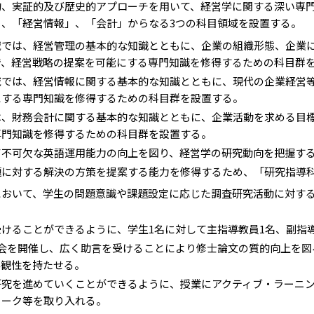
的、実証的及び歴史的アプローチを用いて、経営学に関する深い専
」、「経営情報」、「会計」からなる3つの科目領域を設置する。
域では、経営管理の基本的な知識とともに、企業の組織形態、企業
で、経営戦略の提案を可能にする専門知識を修得するための科目群
域では、経営情報に関する基本的な知識とともに、現代の企業経営
にする専門知識を修得するための科目群を設置する。
は、財務会計に関する基本的な知識とともに、企業活動を求める目
専門知識を修得するための科目群を設置する。
て不可欠な英語運用能力の向上を図り、経営学の研究動向を把握す
題に対する解決の方策を提案する能力を修得するため、「研究指導
において、学生の問題意識や課題設定に応じた調査研究活動に対す
けることができるように、学生1名に対して主指導教員1名、副指
表会を開催し、広く助言を受けることにより修士論文の質的向上を図
客観性を持たせる。
研究を進めていくことができるように、授業にアクティブ・ラーニ
ワーク等を取り入れる。