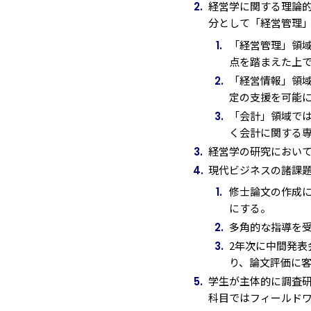
経営学に関する理論
分として「経営管理
「経営管理」領
点を踏まえた上
「経営情報」領
定の支援を可能
「会計」領域で
く会計に関する
経営学の研究におい
現代ビジネスの諸課
修士論文の作成
にする。
多角的な指導を受
2年次に中間発
り、論文評価に
学生が主体的に調査
科目ではフィールド