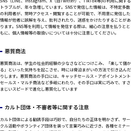
SNS（LINE、Instagram、X（旧Twitter）、TikTok等)の利用に関する
トラブルが、年々急増しています。SNSで発信した情報は、不特定多数
の利用者が、常時アクセス・閲覧することが可能で、不用意に発信した
情報が他者に誤解を与え、批判されたり、迷惑をかけたりすることがあ
ります。SNS等を利用して情報を発信する際は、細心の注意を払うとと
もに、個人情報等の取扱いについては十分に注意してください。
悪質商法
悪質商法は、学生の社会的経験の少なさなどにつけこみ、「楽して儲か
る」といった気持ちを起こさせ、時には脅迫まがいの方法で引き込んだ
りします。悪質商法の手口には、キャッチセールス・アポイントメント
セールス・マルチ商法など多岐にわたり、その手口は実に巧みで、すさ
まじいスピードで進化し悪質化しています
カルト団体・不審者等に関する注意
カルト団体による勧誘手段は巧妙で、自分たちの正体を明かさず、サー
クル活動やボランティア団体を装って言葉巧みに近づき、各種セミナー