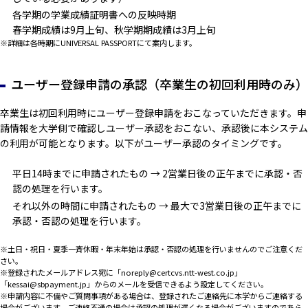
各学期の学業成績証明書への反映時期
春学期成績は9月上旬、秋学期期成績は3月上旬
※詳細は各時期にUNIVERSAL PASSPORTにて案内します。
ユーザー登録申請の承認（卒業生の初回利用時のみ）
卒業生は初回利用時にユーザー登録申請をおこなっていただきます。申
請情報を大学側で確認しユーザー承認をおこない、承認後に本システム
の利用が可能となります。以下がユーザー承認のタイミングです。
平日14時までに申請されたもの → 2営業日後の正午までに承認・否
認の処理を行います。
それ以外の時間に申請されたもの → 最大で3営業日後の正午までに
承認・否認の処理を行います。
※土日・祝日・夏季一斉休暇・年末年始は承認・否認の処理を行いませんのでご注意くだ
さい。
※登録されたメールアドレス宛に「noreply@certcvs.ntt-west.co.jp」
「kessai@sbpayment.jp」からのメールを受信できるよう設定してください。
※申請内容に不備やご質問事項がある場合は、登録されたご連絡先に本学からご連絡する
場合がございます。ご連絡不通の場合は承認の処理が遅くなる場合がございますのであら