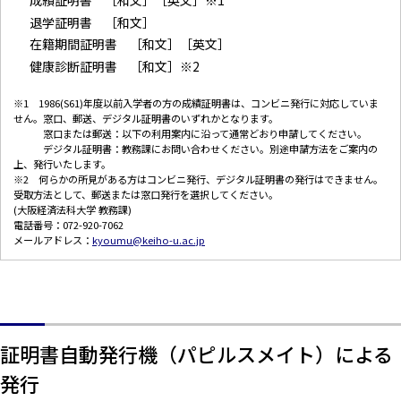
退学証明書 ［和文］
在籍期間証明書 ［和文］［英文］
健康診断証明書 ［和文］※2
※1 1986(S61)年度以前入学者の方の成績証明書は、コンビニ発行に対応していま
せん。窓口、郵送、デジタル証明書のいずれかとなります。
窓口または郵送：以下の利用案内に沿って通常どおり申請してください。
デジタル証明書：教務課にお問い合わせください。別途申請方法をご案内の
上、発行いたします。
※2 何らかの所見がある方はコンビニ発行、デジタル証明書の発行はできません。
受取方法として、郵送または窓口発行を選択してください。
(大阪経済法科大学 教務課)
電話番号：072-920-7062
メールアドレス：
kyoumu@keiho-u.ac.jp
証明書自動発行機（パピルスメイト）による
発行