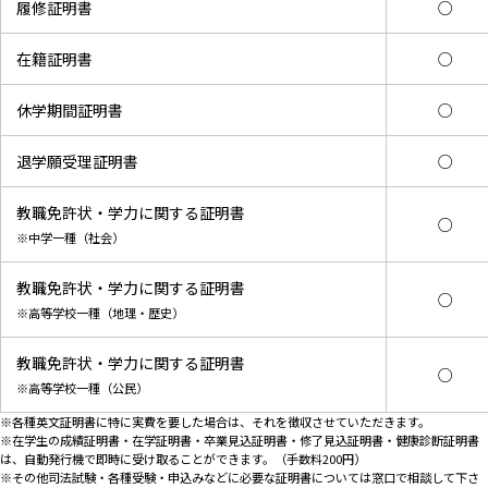
履修証明書
○
在籍証明書
○
休学期間証明書
○
退学願受理証明書
○
教職免許状・学力に関する証明書
○
※中学一種（社会）
教職免許状・学力に関する証明書
○
※高等学校一種（地理・歴史）
教職免許状・学力に関する証明書
○
※高等学校一種（公民）
※各種英文証明書に特に実費を要した場合は、それを徴収させていただきます。
※在学生の成績証明書・在学証明書・卒業見込証明書・修了見込証明書・健康診断証明書
は、自動発行機で即時に受け取ることができます。（手数料200円）
※その他司法試験・各種受験・申込みなどに必要な証明書については窓口で相談して下さ