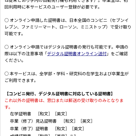
回利用時に本サービスのユーザー登録が必要です。
○ オンライン申請した証明書は、日本全国のコンビニ（セブンイ
レブン、ファミリーマート、ローソン、ミニストップ）で受け取り
可能です。
○ オンライン申請ではデジタル証明書の発行も可能です。申請の
際は以下の注意事項「
デジタル証明書オンライン送付
」をご確認
ください。
○ 本サービスは、全学部・学科・研究科の在学生および卒業生が
ご利用できます。
【コンビニ発行、デジタル証明書に対応している証明書】
これ以外の証明書は、窓口または郵送の受け取りのみとなりま
す。
在学証明書 ［和文］［英文］
卒業（修了）見込証明書 ［和文］［英文］
卒業（修了）証明書 ［和文］［英文］
成績証明書 ［和文］［英文］※1