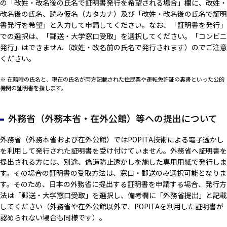
の「改姓・改名後の氏名で証明書発行を希望される場合」欄に、改姓・
改名後の氏名、読み仮名（カタカナ）及び「改姓・改名後の氏名で証明
書発行を希望」と入力して申請してください。なお、「証明書を発行」
での選択は、「郵送・大学窓口受取」を選択してください。「コンビニ
発行」はできません（改姓・改名前の氏名で発行されます）のでご注意
ください。
※ 在籍時の氏名と、現在の氏名が両方記載された住民票や運転免許証の裏書といった公的
機関の証明書を指します。
外務省（外務本省・在外公館）等への提出について
外務省（外務本省および在外公館）ではPOPITA技術による電子透かし
を利用して発行された証明書を受け付けていません。外務省へ証明書を
提出される方には、別途、偽造防止透かしを施した専用用紙で発行しま
す。その場合の証明書の受取方法は、窓口・郵送のみ選択可能となりま
す。そのため、日本の外務省に提出する証明書を申請する場合、発行方
法は「郵送・大学窓口受取」を選択し、備考欄に「外務省提出」と記載
してください（外務省や在外公館以外で、POPITAを利用した証明書が
認められない場合も同様です）。