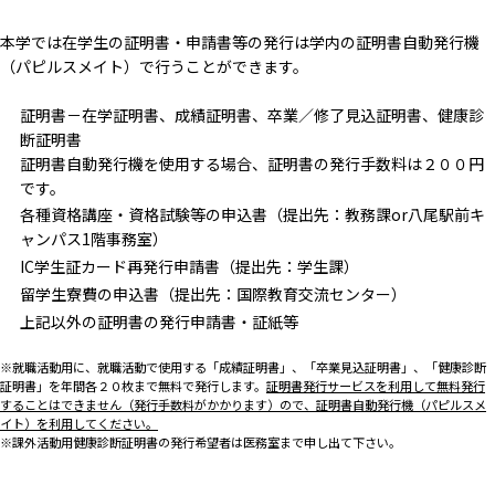
本学では在学生の証明書・申請書等の発行は学内の証明書自動発行機
（パピルスメイト）で行うことができます。
証明書－在学証明書、成績証明書、卒業／修了見込証明書、健康診
断証明書
証明書自動発行機を使用する場合、証明書の発行手数料は２００円
です。
各種資格講座・資格試験等の申込書（提出先：教務課or八尾駅前キ
ャンパス1階事務室）
IC学生証カード再発行申請書（提出先：学生課）
留学生寮費の申込書（提出先：国際教育交流センター）
上記以外の証明書の発行申請書・証紙等
※就職活動用に、就職活動で使用する「成績証明書」、「卒業見込証明書」、「健康診断
証明書」を年間各２０枚まで無料で発行します。
証明書発行サービスを利用して無料発行
することはできません（発行手数料がかかります）ので、証明書自動発行機（パピルスメ
イト）を利用してください。
※課外活動用健康診断証明書の発行希望者は医務室まで申し出て下さい。