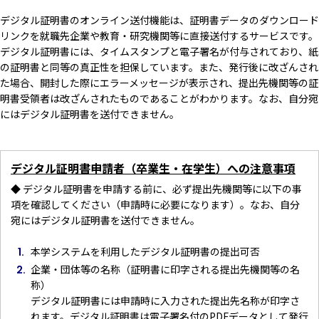
デジタル証明書のオンライン送付機能は、証明書データのダウンロード
リンクを就職先企業や教育・研究機関等に直接送付するサービスです。
デジタル証明書には、タイムスタンプと電子署名が付与されており、紙
の証明書と同等の真正性を担保しています。また、発行後に改ざんされ
た場合、開封した際にエラーメッセージが表示され、提出先機関等の証
明書受領者は改ざんされたものであることがわかります。なお、自分宛
にはデジタル証明書を送付できません。
デジタル証明書申請者（卒業生・在学生）への注意事項
◆ デジタル証明書を申請する前に、必ず提出先機関等に以下の事
項を確認してください（申請時に必要になります）。なお、自分
宛にはデジタル証明書を送付できません。
本学システムを利用したデジタル証明書の提出可否
企業・団体等の名称（証明書に印字される提出先機関等の名
称）
デジタル証明書には申請時に入力された提出先名称が印字さ
れます。デジタル証明書は電子署名付のPDFデータとして発行