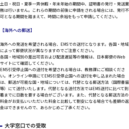
土日・祝日・夏季一斉休暇・年末年始の期間中、証明書の発行・発送業
務は行いません。これらの期間の前後に申請をされる場合には、発行不
可となる期間を踏まえて、時間に余裕をもって申請してください。
【海外への郵送】
海外への発送を希望される場合、EMSでの送付となります。各国・地域
によって郵便状況が異なりますのでご注意ください。
各国・地域別の差出可否および配達遅延等の情報は、日本郵便のWeb
サイトにて確認してください。
EMS引受停止国への送付を希望される場合は、教務課にご相談くださ
い。オンライン申請にてEMS引受停止国への送付を申し込まれた場合
は、郵送が可能な国・地域については、代替となる郵送方法（国際書留
等）にて送付いたします。代替となる送付方法ではEMS送付に比べて到
着までに日数を要する場合がございます。また、代替となる郵送方法の
料金がお支払いいただいた料金と比較して割安になる場合でも差額の返
金はできませんので、あらかじめご了承ください。
大学窓口での受取