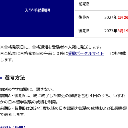
前期B
入学手続期限
後期A
2027年
2月2
後期B
2027年
3月1
※合格発表日に、合格通知を受験者本人宛に発送します。
合否結果は合格発表日の午前１０時に
受験ポータルサイト
にも掲載
します。
選考方法
個別の学力試験は、課さない。
前期A・後期Aは、既に終了した直近の試験を含む４回のうち、いずれ
かの日本留学試験の成績を利用。
前期B・後期Bは2024年度以降の日本語能力試験の成績および出願書類
で選考します。
前期A / 後期A