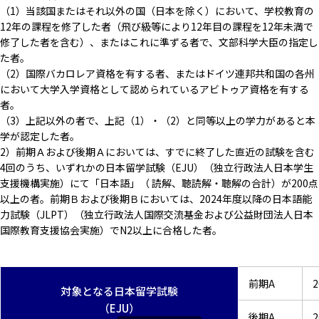
（1）当該国またはそれ以外の国（日本を除く）において、学校教育の
12年の課程を修了した者（飛び級等により12年目の課程を12年未満で
修了した者を含む）、またはこれに準ずる者で、文部科学大臣の指定し
た者。
（2）国際バカロレア資格を有する者、またはドイツ連邦共和国の各州
において大学入学資格として認められているアビトゥア資格を有する
者。
（3）上記以外の者で、上記（1）・（2）と同等以上の学力があると本
学が認定した者。
2）前期Ａおよび後期Ａにおいては、すでに終了した直近の試験を含む
4回のうち、いずれかの日本留学試験（EJU）（独立行政法人日本学生
支援機構実施）にて「日本語」（ 読解、聴読解・聴解の合計）が200点
以上の者。前期Ｂおよび後期Ｂにおいては、2024年度以降の日本語能
力試験（JLPT）（独立行政法人国際交流基金および公益財団法人日本
国際教育支援協会実施）でN2以上に合格した者。
前期A
対象となる日本留学試験
（EJU）
後期A