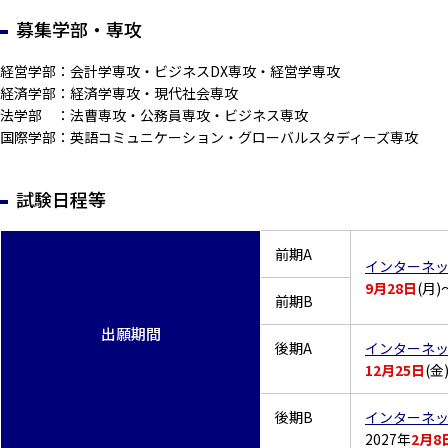
募集学部・専攻
経営学部：会計学専攻・ビジネスDX専攻・経営学専攻
経済学部：経済学専攻・現代社会専攻
法学部 ：法曹専攻・公務員専攻・ビジネス専攻
国際学部：英語コミュニケーション・グローバルスタディーズ専攻
試験日程等
前期A
インターネ
9月28日
(月)
前期B
出願期間
後期A
インターネ
12月25日
(金
後期B
インターネ
2027年
2月8