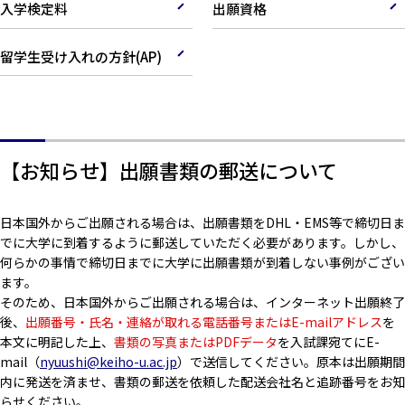
入学検定料
出願資格
留学生受け入れの方針(AP)
【お知らせ】出願書類の郵送について
日本国外からご出願される場合は、出願書類をDHL・EMS等で締切日ま
でに大学に到着するように郵送していただく必要があります。しかし、
何らかの事情で締切日までに大学に出願書類が到着しない事例がござい
ます。
そのため、日本国外からご出願される場合は、インターネット出願終了
後、
出願番号・氏名・連絡が取れる電話番号またはE-mailアドレス
を
本文に明記した上、
書類の写真またはPDFデータ
を入試課宛てにE-
mail（
nyuushi@keiho-u.ac.jp
）で送信してください。原本は出願期間
内に発送を済ませ、書類の郵送を依頼した配送会社名と追跡番号をお知
らせください。