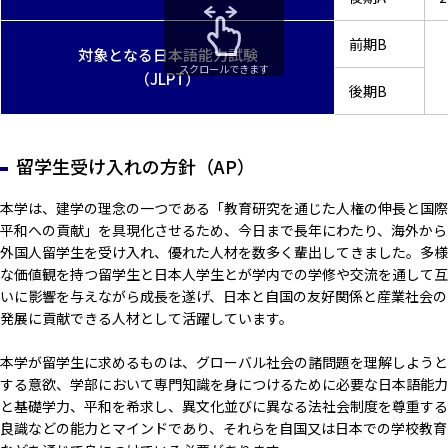
前期B
対象となる日本語能力試験
スクロールできます
（JLPT）
後期B
留学生受け入れの方針（AP）
本学は、建学の理念の一つである「教育研究を通じた人権の伸長と国際
平和への貢献」を具現化させるため、今日まで長年にわたり、海外から
外国人留学生を受け入れ、優れた人材を数多く輩出してきました。多様
な価値観を持つ留学生と日本人学生とが学内での学修や交流を通して互
いに影響を与えながら成長を遂げ、日本と自国の友好関係と産業社会の
発展に貢献できる人材として活躍しています。
本学が留学生に求めるものは、グローバル社会の諸問題を理解しようと
する意欲、学部において専門知識を身につけるために必要な日本語能力
と基礎学力、平和を希求し、異文化並びに異なる法社会制度を尊重する
良識などの能力とマインドであり、それらを自国又は日本での学校教育