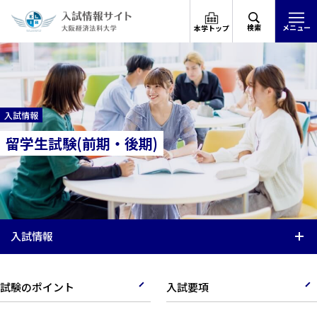
検索
メニュー
本学トップ
入試情報
留学生試験(前期・後期)
入試情報
試験のポイント
入試要項