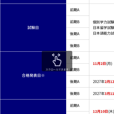
前期A
前期B
個別学力試
試験日
日本留学試験：6
日本語能力試験：
後期A
後期B
前期A
11月2日
(月)
前期B
スクロールできます
合格発表日※
後期A
2027年
2月1
後期B
2027年
3月1
前期A
12月10日
(木