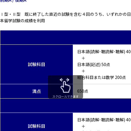
Ⅰ型・Ⅱ型 既に終了した直近の試験を含む４回のうち、いずれかの日
本留学試験の成績を利用
日本語(読解･聴読解･聴解) 40
＋
試験科目
日本語(記述) 50点
＋
総合科目または数学 200点
満点
650点
スクロールできます
日本語(読解･聴読解･聴解) 40
試験科目
＋