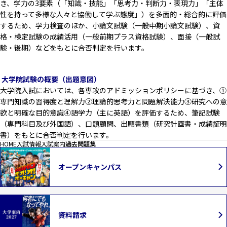
き、学力の3要素（「知識・技能」「思考力・判断力・表現力」「主体
性を持って多様な人々と協働して学ぶ態度」）を多面的・総合的に評価
するため、学力検査のほか、小論文試験（一般中期小論文試験）、資
格・検定試験の成績活用（一般前期プラス資格試験）、面接（一般試
験・後期）などをもとに合否判定を行います。
大学院
試験の概要（出題意図）
大学院入試においては、各専攻のアドミッションポリシーに基づき、①
専門知識の習得度と理解力②理論的思考力と問題解決能力③研究への意
欲と明確な目的意識④語学力（主に英語）を評価するため、筆記試験
（専門科目及び外国語）、口頭顧問、出願書類（研究計画書・成績証明
書）をもとに合否判定を行います。
HOME
入試情報
入試案内
過去問題集
オープンキャンパス
資料請求