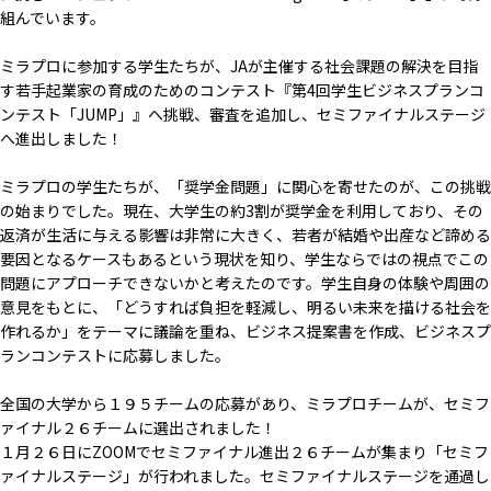
組んでいます。
ミラプロに参加する学生たちが、JAが主催する社会課題の解決を目指
す若手起業家の育成のためのコンテスト『第4回学生ビジネスプランコ
ンテスト「JUMP」』へ挑戦、審査を追加し、セミファイナルステージ
へ進出しました！
ミラプロの学生たちが、「奨学金問題」に関心を寄せたのが、この挑戦
の始まりでした。現在、大学生の約3割が奨学金を利用しており、その
返済が生活に与える影響は非常に大きく、若者が結婚や出産など諦める
要因となるケースもあるという現状を知り、学生ならではの視点でこの
問題にアプローチできないかと考えたのです。学生自身の体験や周囲の
意見をもとに、「どうすれば負担を軽減し、明るい未来を描ける社会を
作れるか」をテーマに議論を重ね、ビジネス提案書を作成、ビジネスプ
ランコンテストに応募しました。
全国の大学から１９５チームの応募があり、ミラプロチームが、セミフ
ァイナル２６チームに選出されました！
１月２６日にZOOMでセミファイナル進出２６チームが集まり「セミフ
ァイナルステージ」が行われました。セミファイナルステージを通過し