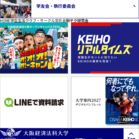
学友会・執行委員会
HOME
学生生活
クラブ・サークル
文化会
財テク研究会
Top