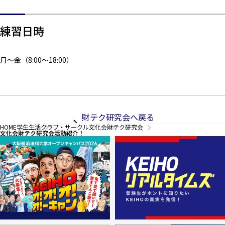
練習日時
月～金（8:00～18:00）
財テク研究会へ戻る
HOME
学生生活
クラブ・サークル
文化会
財テク研究会
文化会財テク研究会活動紹介！