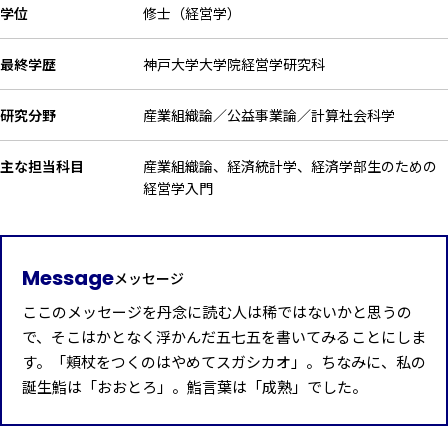
学位
修士（経営学）
最終学歴
神戸大学大学院経営学研究科
研究分野
産業組織論／公益事業論／計算社会科学
主な担当科目
産業組織論、経済統計学、経済学部生のための
経営学入門
Message
メッセージ
ここのメッセージを丹念に読む人は稀ではないかと思うの
で、そこはかとなく浮かんだ五七五を書いてみることにしま
す。「頬杖をつくのはやめてスガシカオ」。ちなみに、私の
誕生鮨は「おおとろ」。鮨言葉は「成熟」でした。