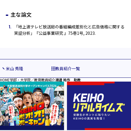
主な論文
「地上波テレビ放送局の番組編成差別化と広告価格に関する
実証分析」『公益事業研究 』75巻1号, 2023.
米山 秀隆
教員紹介一覧
HOME
学部・大学院／教育
教員紹介
渡邊 祐作 助教