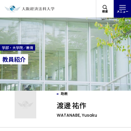
検索
メニュー
学部・大学院／教育
教員紹介
助教
渡邊 祐作
WATANABE, Yusaku