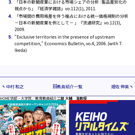
「日本の新聞産業における市場シェアの分析 : 製品差別化の
視点から」『経済学雑誌』vo.112(1), 2011.
「市場間の費用格差を伴う複占における統一価格規制の分析
－日本の新聞産業を例として－ 」『流通研究』vo.12(3),
2009.
"Exclusive territories in the presence of upstream
competition," Economics Bulletin, vo.4, 2006. (with T.
Ikeda)
中村 和之
教員紹介一覧
畑佐 伸英
HOME
学部・大学院／教育
教員紹介
二替 大輔 准教授