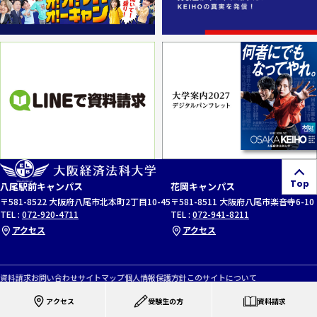
Top
八尾駅前キャンパス
花岡キャンパス
〒581-8522 大阪府八尾市北本町2丁目10-45
〒581-8511 大阪府八尾市楽音寺6-10
TEL :
072-920-4711
TEL :
072-941-8211
アクセス
アクセス
資料請求
お問い合わせ
サイトマップ
個人情報保護方針
このサイトについて
教職員専用サイト
アクセス
受験生の方
資料請求
c Osaka University of Economics and Law. All Rights Reserved