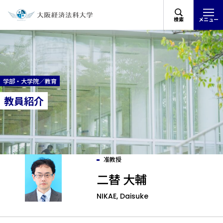
検索
メニュー
学部・大学院／教育
教員紹介
准教授
二替 大輔
NIKAE, Daisuke