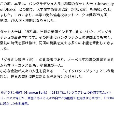
この度、本学は、バングラデシュ人民共和国のダッカ大学（University
of Dhaka）との間で、大学間学術交流協定（包括協定）を締結いたし
ました。これにより、本学の海外協定校ネットワークは世界29ヵ国・
地域、79大学・機関となりました。
ダッカ大学は、1921年、当時の英領インド下に創立された、バングラ
デシュの最高学府です。その歴史はバングラデシュの建国よりも古く、
激動の時代を駆け抜け、同国の発展を支える多くの才能を輩出してきま
した。
「グラミン銀行（※）」の創設者であり、ノーベル平和賞受賞者である
ムハマド・ユヌス氏 も、卒業生の一人。
小さな金融が人々の人生を変える——「マイクロクレジット」という発
想は、世界の貧困問題に新たな光を投げかけました。
※グラミン銀行（
Grameen Bank
）：
1983
年にバングラデシュの経済学者ムハマ
ド・ユヌス博士が、貧困にあえぐ人々の自立と貧困脱却を支援する目的で、
1983
年
に設立した金融機関。