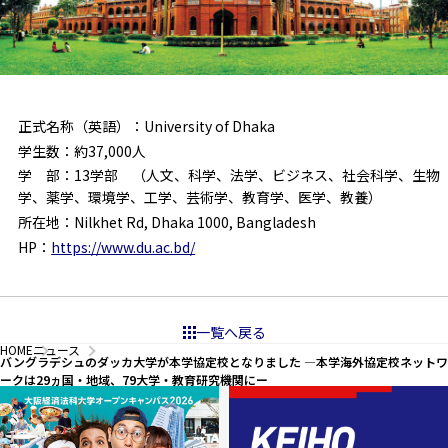
正式名称（英語）：University of Dhaka
学生数：約37,000人
学 部：13学部 （人文、科学、法学、ビジネス、社会科学、生物
学、薬学、環境学、工学、芸術学、教育学、医学、教養）
所在地：Nilkhet Rd, Dhaka 1000, Bangladesh
HP：
https://www.du.ac.bd/
一覧へ戻る
HOME
ニュース
バングラデシュのダッカ大学が本学協定校となりました —本学海外協定校ネットワ
ークは29ヵ国・地域、79大学・教育研究機関にー