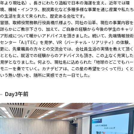
年より現社名）、長きにわたり造船で日本の海運を支え、近年では環
境、機械・インフラ、脱炭素化など多種多様な事業を通じ産業や私たち
の生活を支えて来られた、歴史ある会社です。
冒頭、取締役常務執行役員橋爪様より、同社の沿革、現在の事業内容を
詳らかにご教示下さり、加えて、ご自身の経験から今後の学生のキャリ
ア形成について暖かいアドバイスを頂きました。続いて、先端情報技術
センター「A.I/TEC」を見学、VR（バーチャル・リアリティ）の体験、
更に、先輩職員の方々との交流会では、会社員生活の実情を教えて頂く
とともに、就活での経験からのアドバイスも頂き、この上なく充実した
見学となりました。何より、現社名に込められた「地球のどこでもハー
モニーを奏でていく。カナデビアは、この星の希望をつくって行」くと
いう熱い想いを、随所に実感できた一日でした。
Day3午前