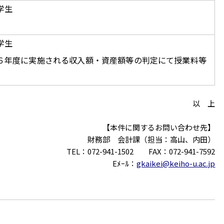
学生
学生
６年度に実施される収入額・資産額等の判定にて授業料等
以 上
【本件に関するお問い合わせ先】
財務部 会計課（担当：高山、内田）
TEL：072-941-1502 FAX：072-941-7592
Eﾒｰﾙ：
gkaikei@keiho-u.ac.jp