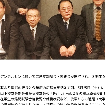
アンデルセンに於いて広島支部総会・懇親会が開催され、３期生か
長より歓迎の挨拶と今年度の広島支部活動方針、5月25日（土）
山下校友会副会長から校友会報『Keiho』vol.２８の校正原稿
ら在学生の難関試験合格状況や就職状況など、後輩たちの活躍（大
の自己紹介が行われた後、大学時代の思い出や近況を語り合いなが