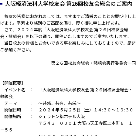
大阪経済法科大学校友会 第26回校友会総会のご案内
校友の皆様におかれましては、ますますご清栄のこととお慶び申し上
げます。平素より格別のご高配を賜り、厚く御礼申し上げます。
さて、２０２４年度「大阪経済法科大学校友会 第２６回校友会総
会・懇親会」を以下の通り、開催いたしますのでご案内いたします。
当日校友の皆様とお会いできる事を楽しみにしておりますので、是非
ご参加ください。
第２６回校友会総会・懇親会実行委員会一同
【開催概要】
イベント名 ： 「大阪経済法科大学校友会 第２６回校友会総会・
懇親会」
テーマ ： 〜共感、共有、共栄〜
開催日時 ： ２０２４年５月２５日（土）１４:３０〜１９:３０
開催場所 ： シェラトン都ホテル大阪
〒５４３－０００１ 大阪市天王寺区上本町６－１
－５５