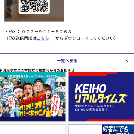
・FAX ： ０７２－９４１－８２６８
（FAX送信用紙は
こちら
からダウンロードしてください）
一覧へ戻る
HOME
卒業生の方
校友会
校友会からのお知らせ