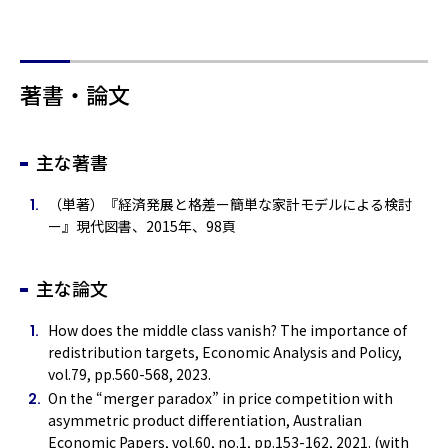
著書・論文
主な著書
（単著）『経済発展と格差ー簡単な家計モデルによる検討
ー』現代図書、2015年、98頁
主な論文
How does the middle class vanish? The importance of
redistribution targets, Economic Analysis and Policy,
vol.79, pp.560-568, 2023.
On the “merger paradox” in price competition with
asymmetric product differentiation, Australian
Economic Papers, vol.60, no.1, pp.153-162, 2021. (with