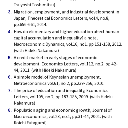
Tsuyoshi Toshimitsu)
Migration, employment, and industrial development in
Japan, Theoretical Economics Letters, vol.4, no.8,
pp.656-661, 2014.
How do elementary and higher education affect human
capital accumulation and inequality? a note,
Macroeconomic Dynamics, vol.16, no1. pp.151-158, 2012.
(with Hideki Nakamura)
A credit market in early stages of economic
development, Economics Letters, vol.112, no.2, pp.42-
44, 2011. (with Hideki Nakamura)
A simple model of Keynesian unemployment,
Metroeconomica vol.61, no.2, pp.239-256, 2010.
The price of education and inequality, Economics
Letters, vol.105, no.2, pp.183-185, 2009. (with Hideki
Nakamura)
Population aging and economic growth, Journal of
Macroeconomics, vol.23, no.1, pp.31-44, 2001. (with
Koichi Futagami)