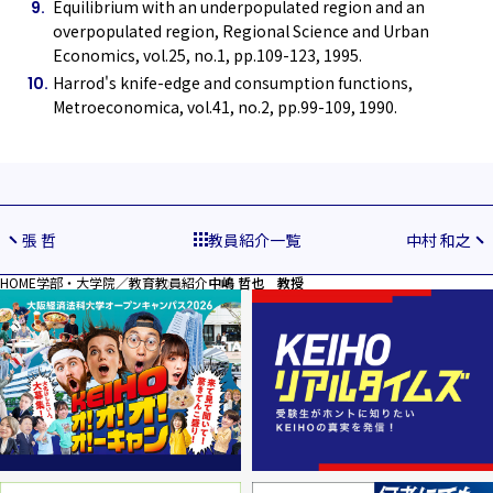
Equilibrium with an underpopulated region and an
overpopulated region, Regional Science and Urban
Economics, vol.25, no.1, pp.109-123, 1995.
Harrod's knife-edge and consumption functions,
Metroeconomica, vol.41, no.2, pp.99-109, 1990.
張 哲
教員紹介一覧
中村 和之
HOME
学部・大学院／教育
教員紹介
中嶋 哲也 教授