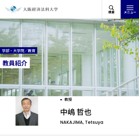
検索
メニュー
学部・大学院／教育
教員紹介
教授
中嶋 哲也
NAKAJIMA, Tetsuya