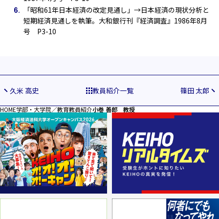
「昭和61年日本経済の改定見通し」→日本経済の現状分析と
短期経済見通しを執筆。大和銀行刊『経済調査』1986年8月
号 P3-10
久米 高史
教員紹介一覧
篠田 太郎
HOME
学部・大学院／教育
教員紹介
小巻 善郎 教授