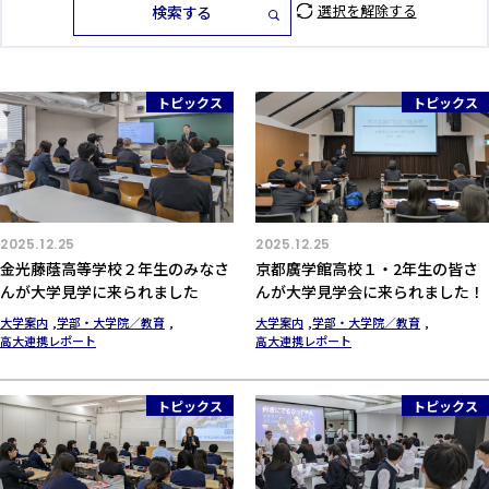
選択を解除する
検索する
トピックス
トピックス
2025.12.25
2025.12.25
金光藤蔭高等学校２年生のみなさ
京都廣学館高校１・2年生の皆さ
んが大学見学に来られました
んが大学見学会に来られました！
大学案内
学部・大学院／教育
大学案内
学部・大学院／教育
高大連携レポート
高大連携レポート
トピックス
トピックス