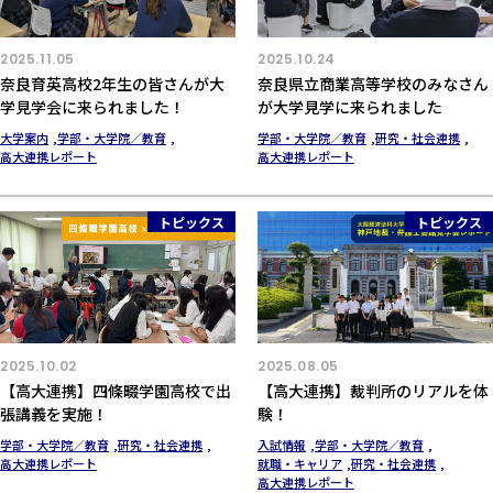
2025.11.05
2025.10.24
奈良育英高校2年生の皆さんが大
奈良県立商業高等学校のみなさん
学見学会に来られました！
が大学見学に来られました
大学案内
学部・大学院／教育
学部・大学院／教育
研究・社会連携
高大連携レポート
高大連携レポート
トピックス
トピックス
2025.10.02
2025.08.05
【高大連携】四條畷学園高校で出
【高大連携】裁判所のリアルを体
張講義を実施！
験！
学部・大学院／教育
研究・社会連携
入試情報
学部・大学院／教育
高大連携レポート
就職・キャリア
研究・社会連携
高大連携レポート